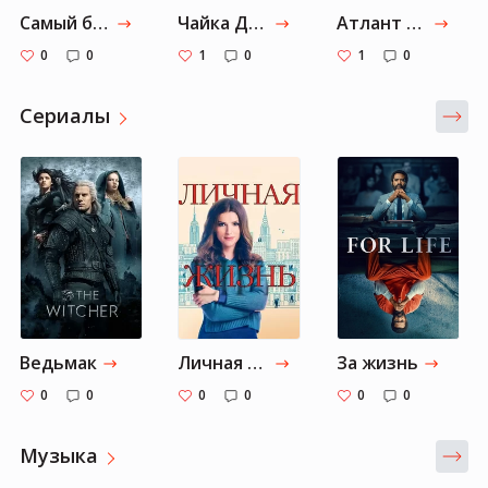
Самый богатый человек в Вавилоне
Чайка Джонатан Ливингстон
Атлант расправил плечи
0
0
1
0
1
0
Cериалы
Ведьмак
Личная жизнь
За жизнь
0
0
0
0
0
0
Музыка