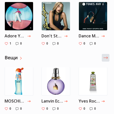
Adore You — Harry Styles
Don't Start Now — Dua Lipa
Dance Monkey — Tones And I
1
0
0
0
0
0
Вещи
MOSCHINO Cheap&Chic I Love Love
Lanvin Eclat d'Arpege pour Femme
Yves Rocher : Крем для рук Малина – Мята с тонизирующим ароматом
0
0
0
0
0
0