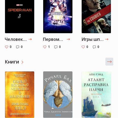
Человек-паук: Нет пути домой
Первому игроку приготовиться
Игры шпионов
0
0
1
0
0
0
Книги