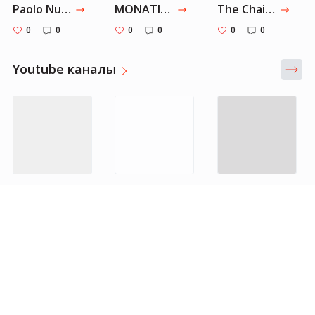
Paolo Nutini - Iron Sky [Abbey Road Live Session]
MONATIK - Каждый раз (Official video)
The Chainsmokers - Don't Let Me Down ft. Daya (Official Music Video)
0
0
0
0
0
0
Youtube каналы
Антон Птушкин
Орел и Решка
Elena Krygina
0
0
0
0
0
0
Города