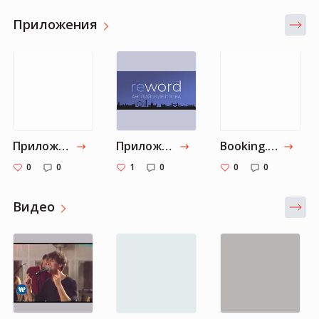
Приложения
Приложения в Google Play – Тесты по грамматике английского языка
Приложения в Google Play – Английский язык. Выучи 12000 слов с ReWord
Booking.com: Hotels, Apartments & Accommodation
0
0
1
0
0
0
Видео