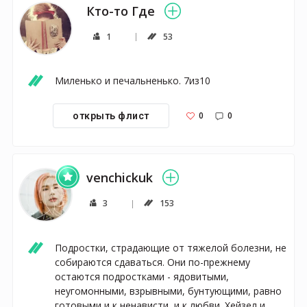
Кто-то Где
1
53
Миленько и печальненько. 7из10
0
0
открыть флист
venchickuk
3
153
Подростки, страдающие от тяжелой болезни, не 
собираются сдаваться. Они по-прежнему 
остаются подростками - ядовитыми, 
неугомонными, взрывными, бунтующими, равно 
готовыми и к ненависти, и к любви. Хейзел и 