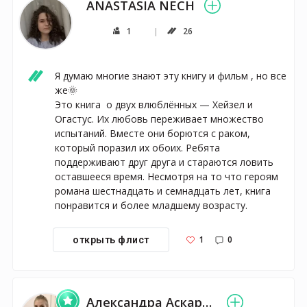
ANASTASIA NECH
1
26
Я думаю многие знают эту книгу и фильм , но все 
же🌞

Это книга  о двух влюблённых — Хейзел и 
Огастус. Их любовь переживает множество 
испытаний. Вместе они борются с раком, 
который поразил их обоих. Ребята 
поддерживают друг друга и стараются ловить 
оставшееся время. Несмотря на то что героям 
романа шестнадцать и семнадцать лет, книга 
понравится и более младшему возрасту. 
1
0
открыть флист
Александра Аскарова