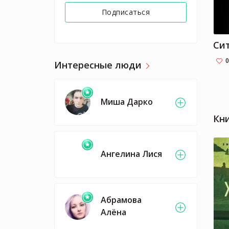
Подписаться
0
Интересные люди
Миша Дарко
Кн
Ангелина Лися
Абрамова
Алёна