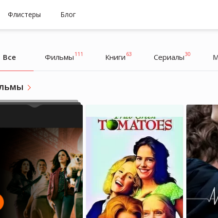
Флистеры
Блог
111
63
30
Все
Фильмы
Книги
Cериалы
М
льмы
Оксана
Оксана