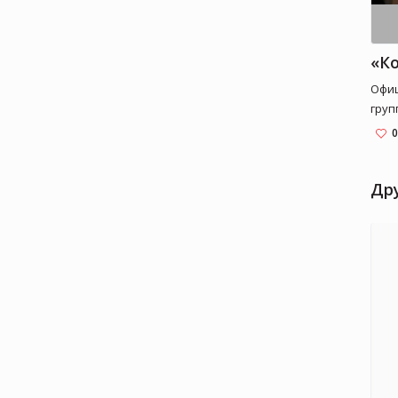
Офи
груп
комп
0
ново
Демо
Гоша
Др
Режис