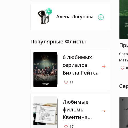
Алена Логунова
Популярные Флисты
Сотр
6 любимых
Мать
сериалов
лучш
0
Билла Гейтса
поли
поко
11
Дюре
Cе
тайн
убий
Любимые
разн
фильмы
Уби
Квентина
спос
проц
Тарантино
17