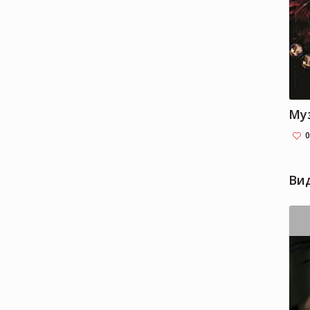
иноп
кров
кибо
и мн
явле
0
Ви