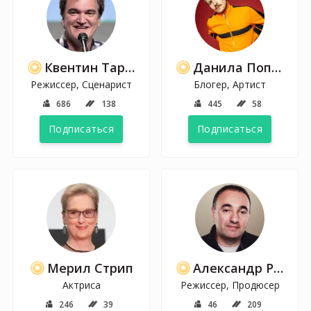
Квентин Тарантино
Данила Поперечный
Режиссер, Сценарист
Блогер, Артист
686
138
445
58
Подписаться
Подписаться
Мерил Стрип
Александр Роднянский
Актриса
Режиссер, Продюсер
246
39
46
209