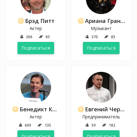
Брэд Питт
Ариана Гранде
Актер
Музыкант
306
85
370
85
Подписаться
Подписаться
Бенедикт Камбербэтч
Евгений Черняк
Актер
Предприниматель
609
135
59
182
Подписаться
Подписаться