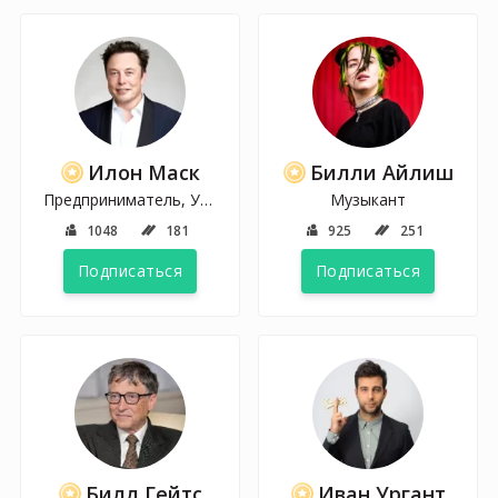
Илон Маск
Билли Айлиш
Предприниматель, Ученый
Музыкант
1048
181
925
251
Подписаться
Подписаться
Билл Гейтс
Иван Ургант