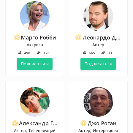
Марго Робби
Леонардо Ди Каприо
Актриса
Актер
498
128
665
33
Подписаться
Подписаться
Александр Гудков
Джо Роган
Актер, Телеведущий
Актер, Интервьюер