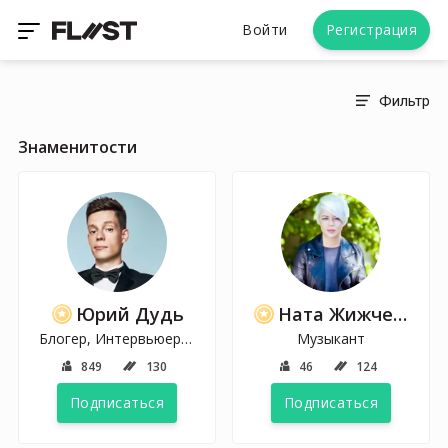
Войти
Регистрация
Фильтр
Знаменитости
Юрий Дудь
Ната Жижченко (ONUKA)
Блогер, Интервьюер, Журналист
Музыкант
849
130
46
124
Подписаться
Подписаться