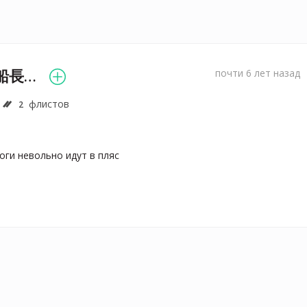
失敗しました。船長は 失敗しました。船長は
почти 6 лет назад
флистов
2
оги невольно идут в пляс