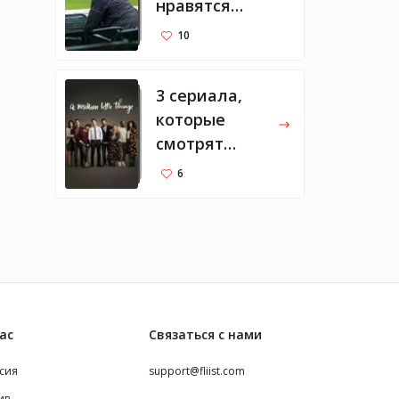
нравятся
Марку
10
Цукербергу
3 сериала,
которые
смотрят
Мелинда и
6
Билл
ас
Связаться с нами
сия
support@fliist.com
ив