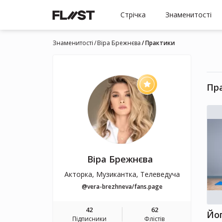
Стрічка
Знаменитості
Знаменитості
Віра Брежнєва
Практики
Пр
Віра Брежнєва
Акторка, Музикантка, Телеведуча
@vera-brezhneva/fans.page
42
62
Йо
Підписники
Флістів