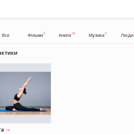
5
16
3
Все
Фільми
Книги
Музика
Люди
актики
Віра Брежнєва
Акторка, Музикантка, Телеведуча
га