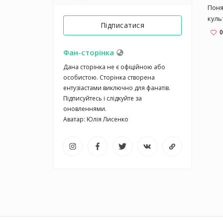
Поня
куль
Підписатися
озна
0
разл
псих
Фан-сторінка
прак
Дана сторінка не є офіційною або 
разн
особистою. Сторінка створена 
инду
ентузіастами виключно для фанатів. 
наце
Підписуйтесь і слідкуйте за 
псих
оновленнями.

физи
орга
дост
возв
псих