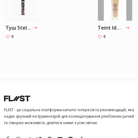
Туш Stellary "Glam volume black"
Teint Idole Ultra Wear SPF15
0
0
FLIIST - це соціальна платформа-каталог інтересів та рекомендацій, яка
надає зручний інструментарій для колекціонування улюблених речей
та створює можливість ділитися ними з усім світом.