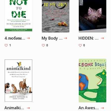
4 любимых книги Хоакина Феникса
My Body Is My Own
HIDDEN: Animals in the Anthropocene - We Animals Media
1
0
0
Animalkind
An Awesome Book!