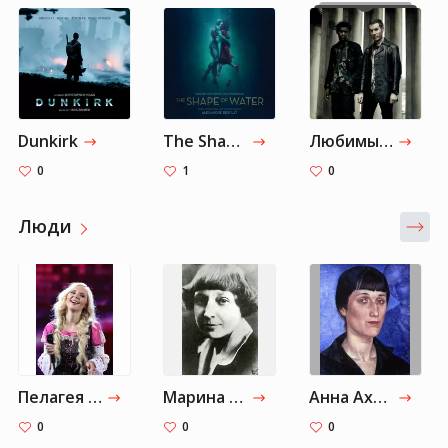
Dunkirk
The Shape Of Water - From "The Shape Of Water" Soundtrack — Alexandre Desplat
Любимые исполнители Земфиры электронной музыки
0
1
0
Люди
Пелагея (певица)
Марина Цветаева
Анна Ахматова
0
0
0