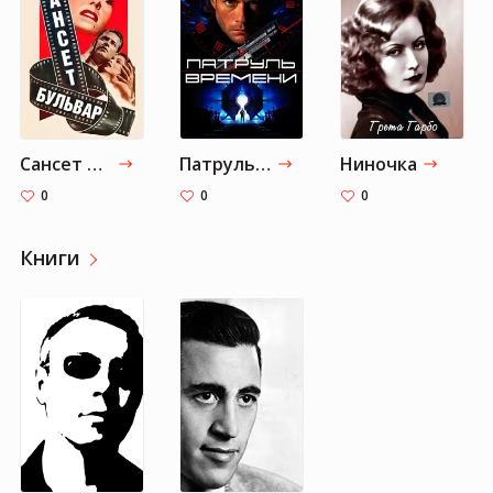
Сансет бульвар
Патруль времени
Ниночка
0
0
0
Книги