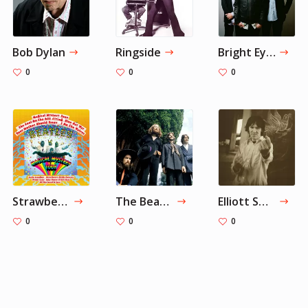
Bob Dylan
Ringside
Bright Eyes
0
0
0
Strawberry Fields Forever
The Beatles
Elliott Smith
0
0
0