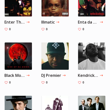
Enter The Wu-Tang (36 Chambers)
Illmatic
Enta da Stage
0
0
0
Black Moon
DJ Premier
Kendrick Lamar
0
0
0