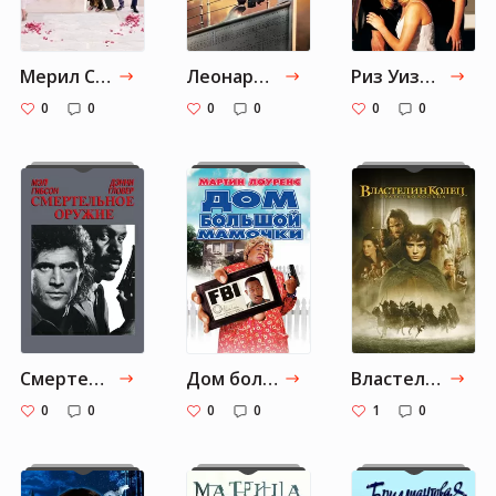
Мерил Стрип
Леонардо Ди Каприо
Риз Уизеспун
0
0
0
0
0
0
Смертельное оружие
Дом большой мамочки
Властелин колец
0
0
0
0
1
0