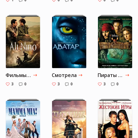
Фильмы ооочень хочу посмотреть!!!!!
Смотрела
Пираты Карибского моря
3
0
3
0
3
0