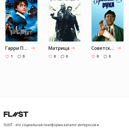
Гарри Поттер
Матрица
Советские фильмы
1
0
0
0
0
0
FLIIST - это социальная платформа-каталог интересов и