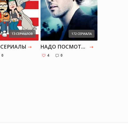
13 СЕРИАЛОВ
172 СЕРИАЛА
СЕРИАЛЫ
НАДО ПОСМОТРЕТЬ
НЕ ДОСМО
0
4
0
0
0