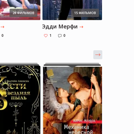
28 ФИЛЬМОВ
15 ФИЛЬМОВ
Эдди Мерфи
Про вампи
0
1
0
0
0
Alina Usmanova
Alina Usmanova