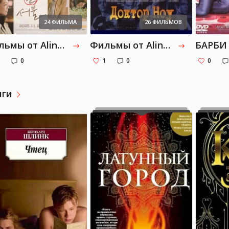
24 ФИЛЬМА
26 ФИЛЬМОВ
Фильмы от Alina-usmanova: Часть 18
Фильмы от Alina-usmanova: Джеймс Бонд
БАРБИ
0
1
0
0
иги
Alina Usmanova
Alina Usmanova