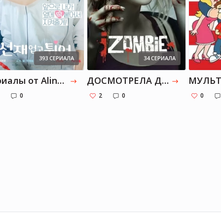
адцатилетним
остком, мальчиком из
ессорской семьи, и
ой женщиной так же
апно оборвался, когда
393 СЕРИАЛА
34 СЕРИАЛА
без предупреждения
зла из города. Через
Cериалы от Alina-usmanova: Дорамы
ДОСМОТРЕЛА ДО КОНЦА
МУЛЬТ
мь лет он, теперь уже
0
2
0
0
ент выпускного курса
ического факультета,
а увидел ее — среди
ших надзирательниц
кого концлагеря на
ессе против нацистских
тупников. Но это не
ственная тайна, которая
ылась герою романа
харда Шлинка «Чтец».