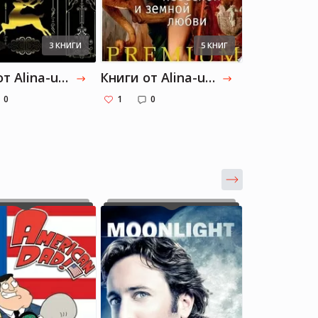
3 КНИГИ
5 КНИГ
Книги от Alina-usmanova: Часть 44
Книги от Alina-usmanova: Часть 44
Мервин П
0
1
0
2
0
Alina Usmanova
Alina Usmanova