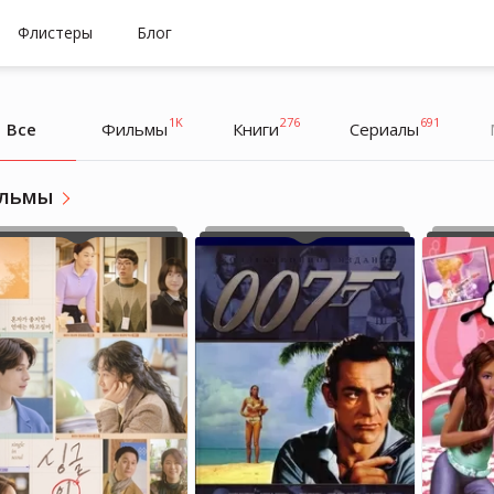
Флистеры
Блог
1K
276
691
Все
Фильмы
Книги
Cериалы
льмы
Alina Usmanova
Alina Usmanova