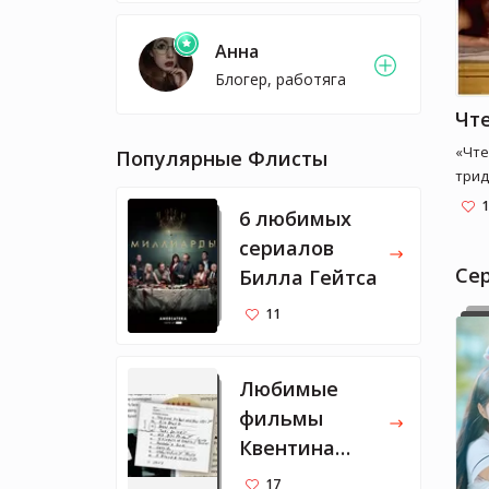
Анна
Блогер, работяга
Чт
«Чте
Популярные Флисты
трид
книг
1
6 любимых
бест
сериалов
буке
лите
Cе
Билла Гейтса
Евро
11
совр
лите
блис
Любимые
Генр
фильмы
Гюнт
еще 
Квентина
Берн
Тарантино
17
вспы