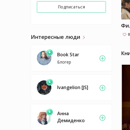
Подписаться
0
Интересные люди
Кн
Book Star
Блогер
Ivangelion [JS]
Анна
Демиденко