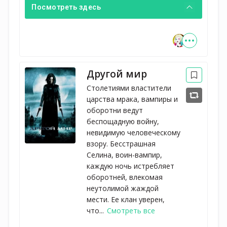
Посмотреть здесь
Другой мир
Столетиями властители
царства мрака, вампиры и
оборотни ведут
беспощадную войну,
невидимую человеческому
взору. Бесстрашная
Селина, воин-вампир,
каждую ночь истребляет
оборотней, влекомая
неутолимой жаждой
мести. Ее клан уверен,
что...
Смотреть все