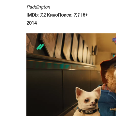
Paddington
IMDb:
7,2
КиноПоиск:
7,1
| 6+
2014