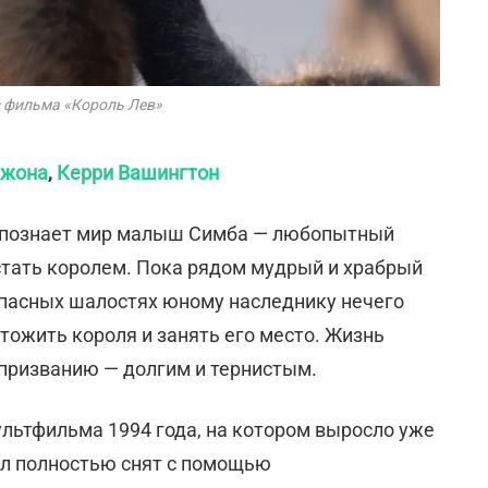
з фильма «Король Лев»
Джона
,
Керри Вашингтон
и познает мир малыш Симба — любопытный
стать королем. Пока рядом мудрый и храбрый
опасных шалостях юному наследнику нечего
чтожить короля и занять его место. Жизнь
 призванию — долгим и тернистым.
льтфильма 1994 года, на котором выросло уже
л полностью снят с помощью