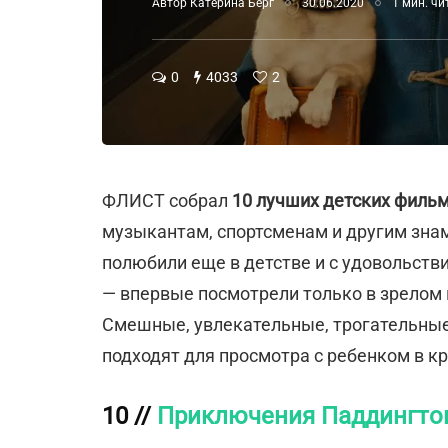
Автор
Катерина Берг
30.06.2020
1 мин. чи
0
4033
2
ФЛИСТ собрал
10 лучших детских филь
музыкантам, спортсменам и другим зна
полюбили еще в детстве и с удовольст
— впервые посмотрели только в зрелом в
Смешные, увлекательные, трогательные,
подходят для просмотра с ребенком в кр
10 //
Приключения Паддингто