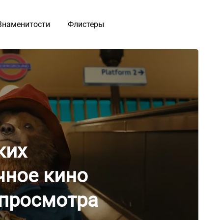
Знаменитости
Флистеры
ких
чное кино
 просмотра