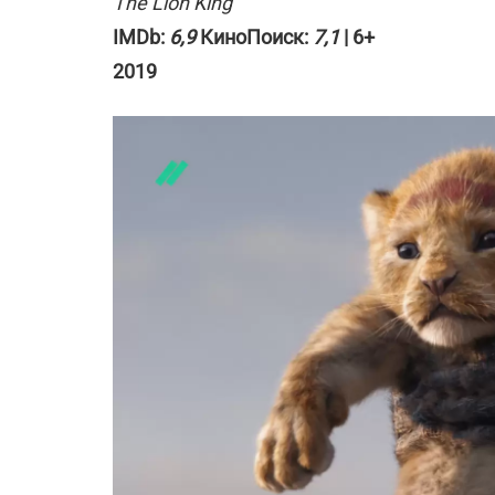
The Lion King
IMDb:
6,9
КиноПоиск:
7,1
| 6+
2019