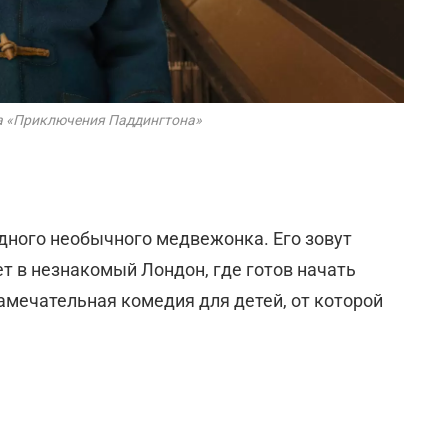
а «Приключения Паддингтона»
дного необычного медвежонка. Его зовут
ет в незнакомый Лондон, где готов начать
амечательная комедия для детей, от которой