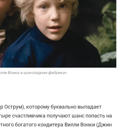
илли Вонка и шоколадная фабрика»
р Oструм), которому буквально выпадает
тыре счастливчика получают шанс попасть на
ного богатого кондитера Вилли Вонки (Джин