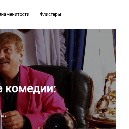
Знаменитости
Флистеры
е комедии:
тать