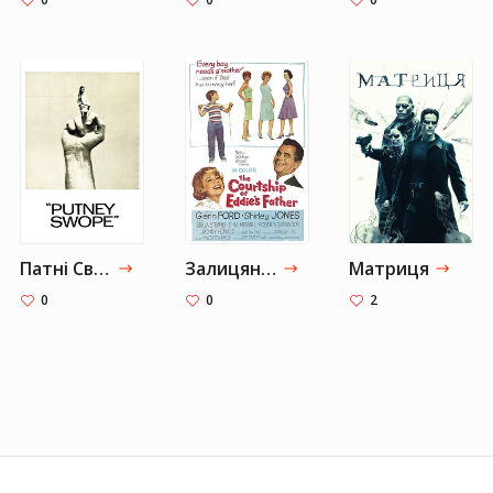
Патні Своуп
Залицяння батька Едді
Матриця
0
0
2