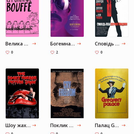
Велика жратва
Богемна рапсодія
Сповідь небезпечної людини
0
2
0
Шоу жахів Роккі Хоррора
Поклик свободи
Палац Greaser
0
0
0