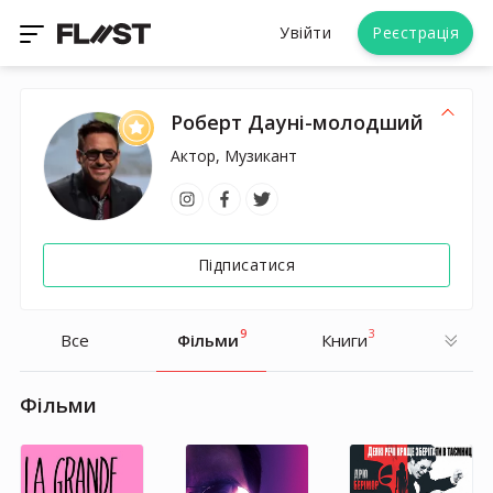
Увійти
Реєстрація
Роберт Дауні-молодший
Актор, Музикант
Підписатися
9
3
Все
Фільми
Книги
Фільми