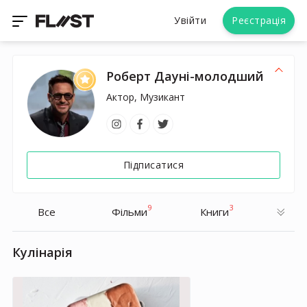
Увійти
Реєстрація
Роберт Дауні-молодший
Актор, Музикант
Підписатися
9
3
Все
Фільми
Книги
Кулінарія