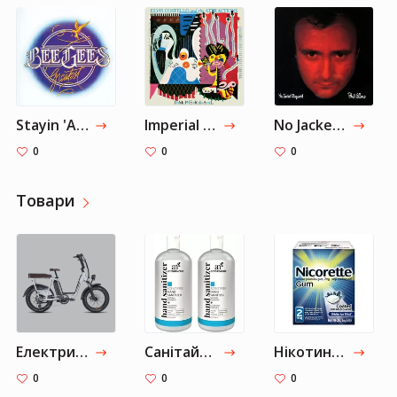
Stayin 'Alive - саундтрек з "Лихоманки суботнього вечора"
Imperial Bedroom
No Jacket Required
0
0
0
Товари
Електричний велосипед RadRunner Plus
Санітайзер для рук Artnaturals Hand Sanitizer
Нікотинова жуйка Nicorette проти куріння
0
0
0