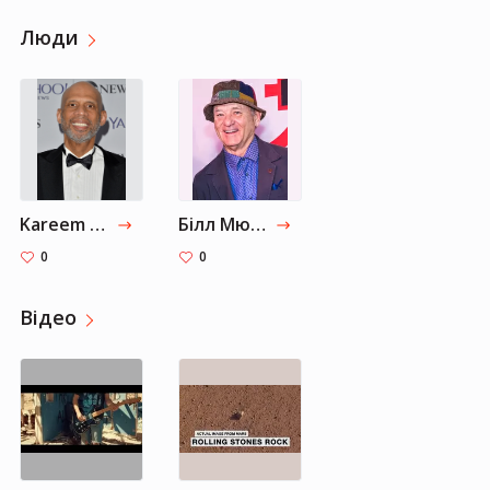
Люди
Kareem Abdul-Jabbar
Білл Мюррей
0
0
Відео