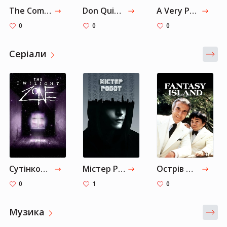
The Complete Sherlock Holmes
Don Quixote
A Very Punchable Face
0
0
0
Серіали
Сутінкова зона
Містер Робот
Острів фантазій
0
1
0
Музика