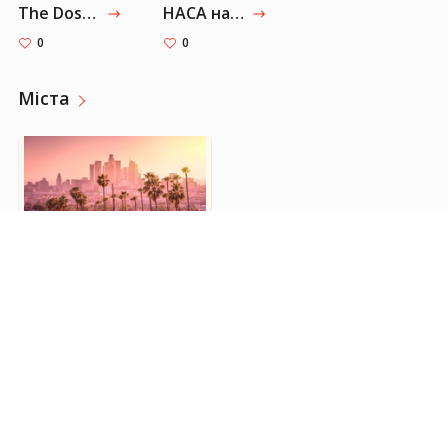
The Dose - Thrill Of It (Офіційне відео)
НАСА назвала камінь на Марсі в честь групи Роллінг Стоунз
0
0
Міста
Los Angeles
0
Ресторани