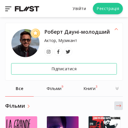
Увійти
Реєстрація
Роберт Дауні-молодший
Актор, Музикант
Підписатися
9
3
Все
Фільми
Книги
Фільми