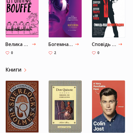
Велика жратва
Богемна рапсодія
Сповідь небезпечної людини
0
2
0
Книги