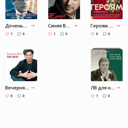
Доченька — Joseph Kobzon
Синяя Вечность (feat. Muslim Magomaev) — EMIN, Muslim Magomayev
Героям посвящается — Grigory Leps, JONY, EMIN, Artik & Asti, Stas Mikhaylov, Nikolay Baskov, Larisa Dolina, Sergey Zhukov, TSOY, Brandon Stone, Zara, Denis Klyaver, Olga Buzova, Yulianna Karaulova, NAZIMA
1
0
1
0
0
0
Вечерняя застольная — Grigory Leps, Alexander Rosenbaum, Joseph Kobzon
ЛВ для начинающих
0
0
1
0