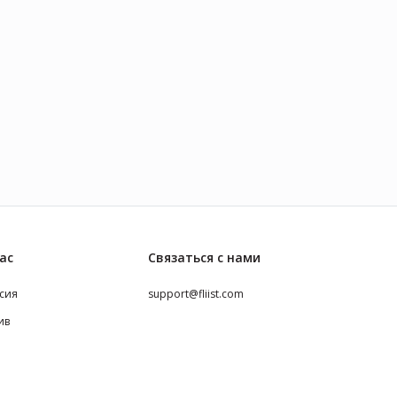
ас
Связаться с нами
сия
support@fliist.com
ив