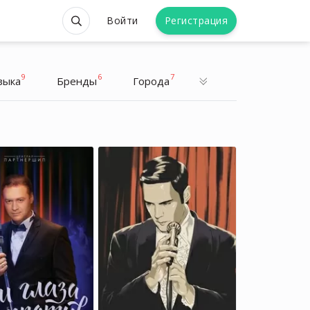
Войти
Регистрация
9
6
7
зыка
Бренды
Города
Юлия Волкодав
Юлия Волкодав