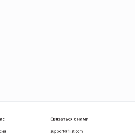
цену. И однажды
вновь сводит влюбленных. На
осто исчезает… Лишь
этот раз в Париже.
ды преданная
ца узнает
ого в стороже с
й фабрики и
 спасает его,
 к жизни и
у.
ас
Связаться с нами
сия
support@fliist.com