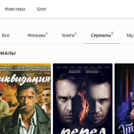
Флистеры
Блог
6
5
5
Все
Фильмы
Книги
Cериалы
Му
риалы
Юлия Волкодав
Юлия Волкодав