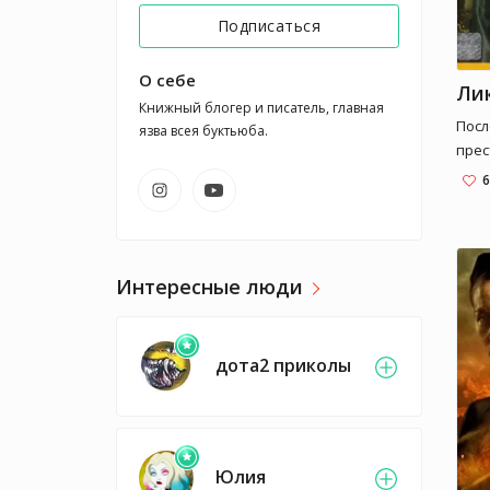
Подписаться
О себе
Ли
Книжный блогер и писатель, главная 
Посл
язва всея буктьюба.
прес
оруд
6
диве
зага
кото
Банд
Интересные люди
скла
пере
обму
дота2 приколы
банд
недо
назн
Одес
всем
Юлия
наве