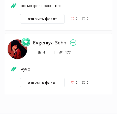
посмотрел полностью
0
0
открыть флист
Evgeniya Sohn
4
177
Ауч :)
0
0
открыть флист