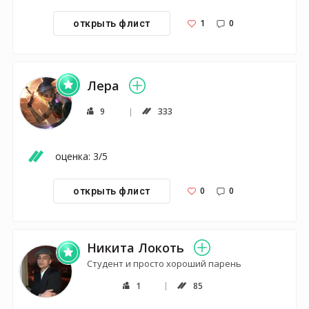
1
0
открыть флист
Лера
9
333
оценка: 3/5
0
0
открыть флист
Никита Локоть
Студент и просто хороший парень
1
85