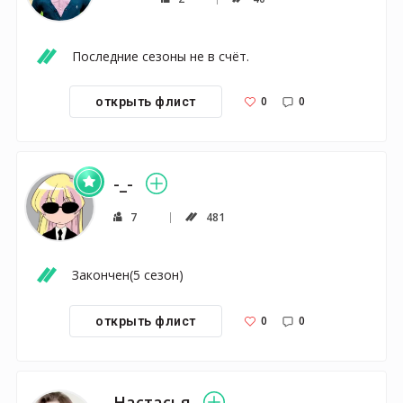
Последние сезоны не в счёт.
0
0
открыть флист
-_-
7
481
Закончен(5 сезон)
0
0
открыть флист
Настасья