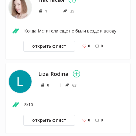
1
25
Когда Мстители еще не были везде и всюду
0
0
открыть флист
Liza Rodina
0
63
8/10
0
0
открыть флист