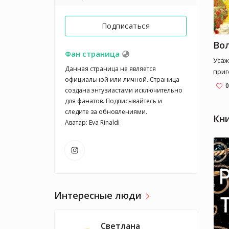
Подписаться
Фан страница
Усаж
Данная страница не является 
приг
официальной или личной. Страница 
долг
0
создана энтузиастами исключительно 
Подн
для фанатов. Подписывайтесь и 
окаж
следите за обновлениями.

желт
Кн
Аватар: Eva Rinaldi
пров
зако
злых
Изум
стра
мечт
Интересные люди
реа
Светлана