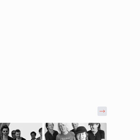
л к успеху. Он
юношеские трагедии,
ерть ровесника,
мечтал о первой
е колледжа
 Годами рьяно и
о творил и... в один
нулся знаменитым.