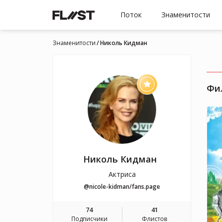
Поток
Знаменитости
Знаменитости
Николь Кидман
Фи
Николь Кидман
Актриса
@nicole-kidman/fans.page
74
41
Подписчики
Флистов