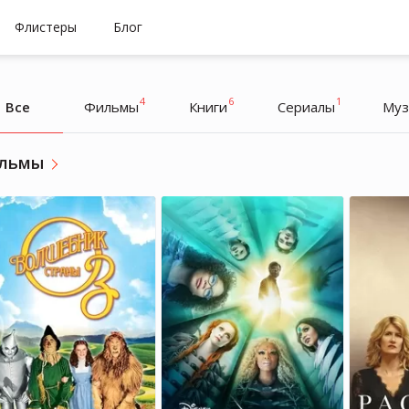
Флистеры
Блог
4
6
1
Все
Фильмы
Книги
Cериалы
Муз
льмы
Николь Кидман
Николь Кидман
Актриса
Актриса