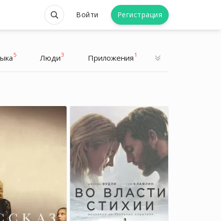
Войти
Регистрация
5
3
1
ыка
Люди
Приложения
Николь Кидман
Николь Кидман
Актриса
Актриса