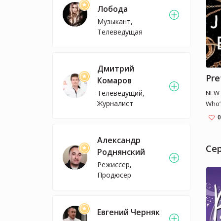
Лобода
Музыкант,
Телеведущая
Дмитрий
Pre
Комаров
NEW 
Телеведущий,
Журналист
Who’s
soci
0
lifet
wildl
Александр
page-
Cе
Роднянский
legac
Режиссер,
New 
Продюсер
auth
Disa
Selec
Евгений Черняк
Patr