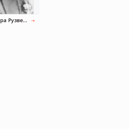
Элеонора Рузвельт