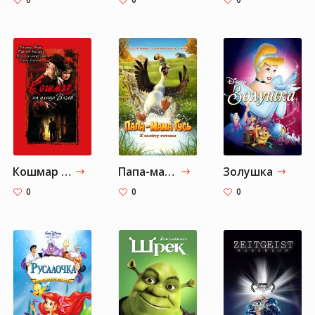
Кошмар на улице Вязов
Папа-мама гусь
Золушка
0
0
0