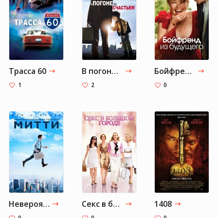
Трасса 60
В погоне за счастьем
Бойфренд из будущего
1
2
0
Невероятная жизнь Уолтера Митти
Секс в большом городе
1408
0
0
0