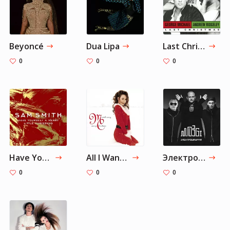
Beyoncé
Dua Lipa
Last Christmas - Remastered
0
0
0
Have Yourself A Merry Little Christmas
All I Want for Christmas Is You
Электрошаурма
0
0
0