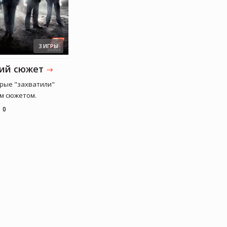
3 ИГРЫ
ий сюжет
хватили"
своим сюжетом.
0