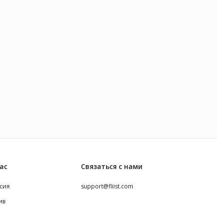
e
ас
Связаться с нами
сия
support@fliist.com
ив