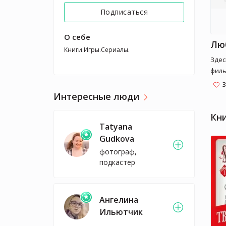
Подписаться
О себе
Книги.Игры.Сериалы.
Здесь собраны л
филь
3
Интересные люди
Кн
Tatyana
Gudkova
фотограф,
подкастер
Ангелина
Ильютчик