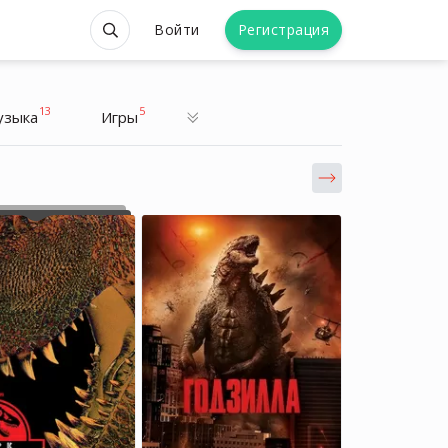
Войти
Регистрация
13
5
узыка
Игры
Маргаритка
Маргаритка