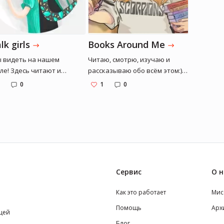
lk girls
Books Around Me
 видеть на нашем
Читаю, смотрю, изучаю и
ле! Здесь читают и
рассказываю обо всём этом:)
ждают книги. Наши
моя группа вк:
0
1
0
трастия самые
https://vk.com/booksaroundme
ообразные: от классики
livelib:
омиксов, от фантастики до
http://www.livelib.ru/reader/BooksAroundM
ернативы. Пр...
Insta: ht...
Сервис
О н
Как это работает
Мис
Помощь
Арх
щей
Блог