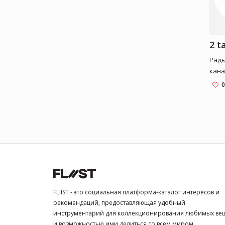
2 ta
Рады
кана
обсу
0
прис
разн
до к
альт
FLIIST - это социальная платформа-каталог интересов и
рекомендаций, предоставляющая удобный
инструментарий для коллекционирования любимых ве
и возможностью ими делиться со всем миром.