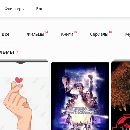
Флистеры
Блог
34
20
10
Все
Фильмы
Книги
Cериалы
М
льмы
Маргаритка
Маргаритка