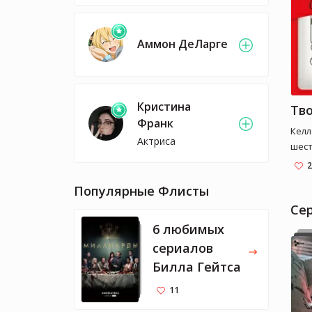
Аммон ДеЛарге
Кристина
Франк
Келл
Актриса
шест
Ему 
2
стат
Популярные Флисты
Толь
проб
Cе
отка
6 любимых
если
сериалов
спос
Билла Гейтса
прид
чего
11
родн