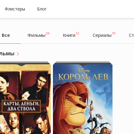
Флистеры
Блог
26
12
10
Все
Фильмы
Книги
Cериалы
С
льмы
eL
eL