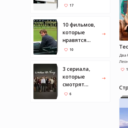
Тарантино
17
10 фильмов,
которые
нравятся
Марку
10
Цукербергу
Два 
Леон
«вел
3 сериала,
1
пони
которые
всел
смотрят
гени
Ст
Мелинда и
помо
6
Билл
людь
женщ
меня
посе
Когд