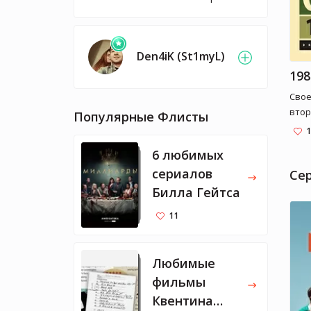
Den4iK (St1myL)
198
Свое
втор
Популярные Флисты
XX в
1
мир»
6 любимых
сущн
сериалов
дове
Cе
«общ
Билла Гейтса
дове
11
«общ
нет 
ужас
Любимые
несв
фильмы
Квентина