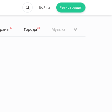
Войти
Регистрация
17
31
траны
Города
Музыка