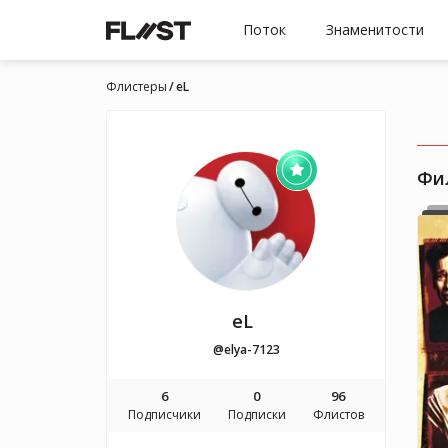
Поток
Знаменитости
Флистеры
eL
Фи
eL
@elya-7123
6
0
96
Подписчики
Подписки
Флистов