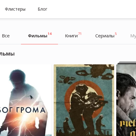
Флистеры
Блог
14
71
5
Все
Фильмы
Книги
Cериалы
Му
льмы
Рина Контрабаев
Рина Контрабаев