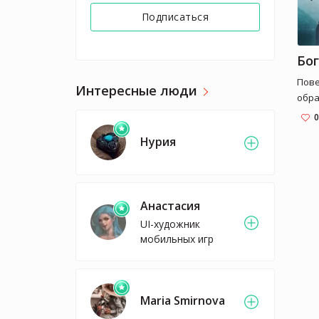
Подписаться
Бог
Пове
Интересные люди
обра
прик
0
всё 
Нурия
стра
бого
когд
одни
Анастасия
этот
чело
UI-художник
мобильных игр
Maria Smirnova