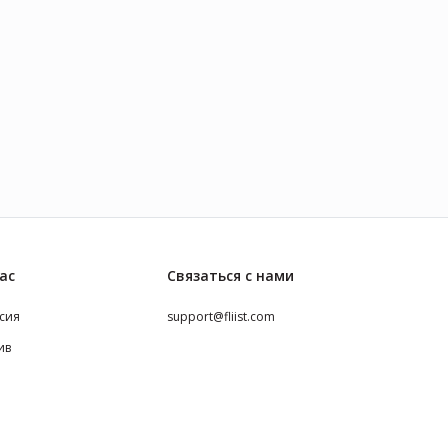
ас
Связаться с нами
сия
support@fliist.com
ив