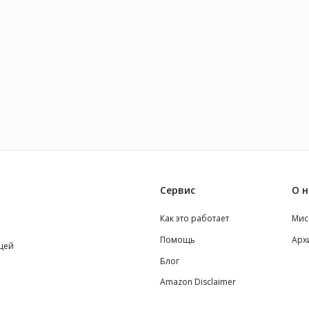
изгоем и встроиться в
общество, но вскоре уходит по
кривой дорожке. Он
знакомится с бандой,
предлагающей более лёгкие и
высокие заработки -
разумеется, нелегальные.
Сервис
О н
Как это работает
Мис
Помощь
Арх
щей
Блог
Amazon Disclaimer