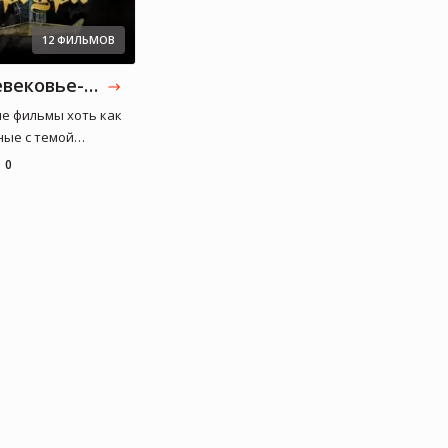
12 ФИЛЬМОВ
Средневековье-лучшее
е фильмы хоть как
ные с темой
ковья.
0