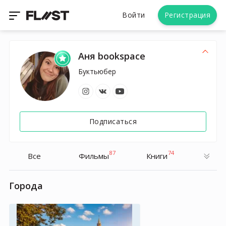
Войти
Регистрация
Аня bookspace
Буктьюбер
Подписаться
87
74
Все
Фильмы
Книги
Города