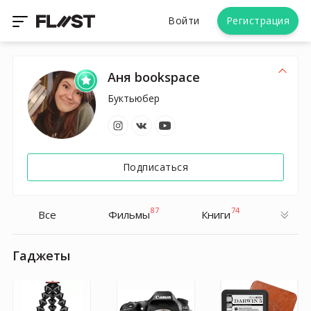
Войти
Регистрация
Аня bookspace
Буктьюбер
Подписаться
87
74
Все
Фильмы
Книги
Гаджеты