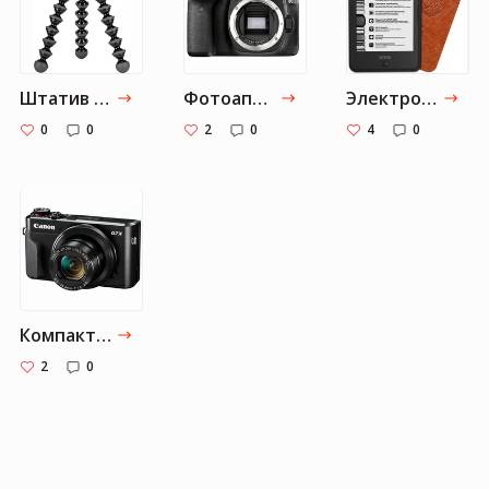
Штатив Joby GorillaPod 5K Stand без головы
Фотоаппарат Canon EOS 80D Body
Электронная книга ONYX BOOX Darwin 5
0
0
2
0
4
0
Компактный фотоаппарат Canon PowerShot G7 X Mark II, Black
2
0