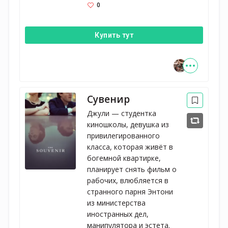
0
Купить тут
Сувенир
Джули — студентка
киношколы, девушка из
привилегированного
класса, которая живёт в
богемной квартирке,
планирует снять фильм о
рабочих, влюбляется в
странного парня Энтони
из министерства
иностранных дел,
манипулятора и эстета.