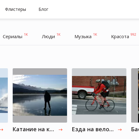
Флистеры
Блог
1K
1K
1K
992
Cериалы
Люди
Музыка
Красота
Катание на коньках
Езда на велосипеде
Ба