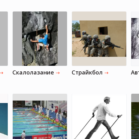
Скалолазание
Страйкбол
Ав