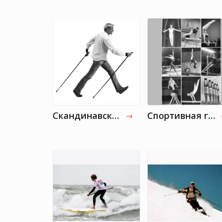
Скандинавская ходьба
Спортивная гимнастика