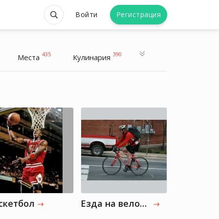
Войти
Регистрация
435
390
Места
Кулинария
скетбол
Езда на велосипеде