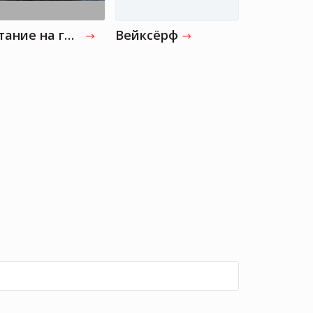
Катание на гидроцикле
Вейксёрф