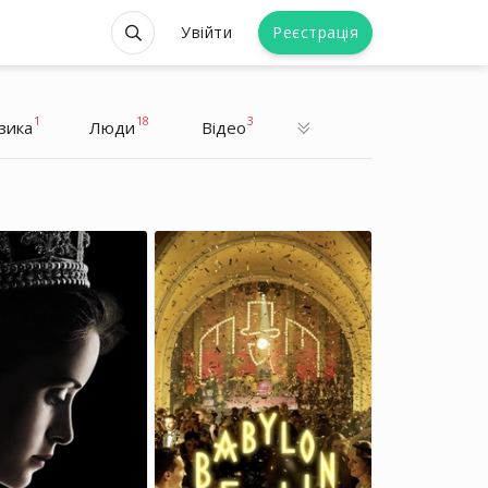
Увійти
Реєстрація
1
18
3
зика
Люди
Відео
Олександр Роднянський
Олександр Роднянський
Режисер, Продюсер
Режисер, Продюсер