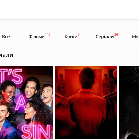
113
34
36
Все
Фільми
Книги
Серіали
Му
ріали
Олександр Роднянський
Олександр Роднянський
Режисер, Продюсер
Режисер, Продюсер