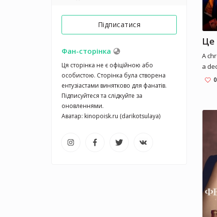
Підписатися
Це 
Фан-сторінка
A chr
Ця сторінка не є офіційною або 
a de
особистою. Сторінка була створена 
chang
0
ентузіастами винятково для фанатів. 
AIDS.
Підписуйтеся та слідкуйте за 
оновленнями.

Аватар: kinopoisk.ru (darikotsulaya)