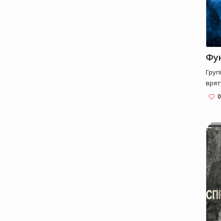
Фу
Груп
врят
циві
0
Гала