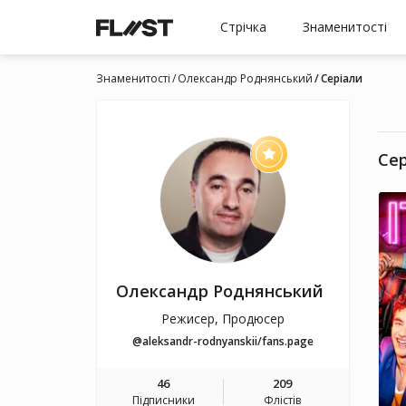
Стрічка
Знаменитості
Знаменитості
Олександр Роднянський
Серіали
Се
Олександр Роднянський
Режисер, Продюсер
@aleksandr-rodnyanskii/fans.page
46
209
Підписники
Флістів