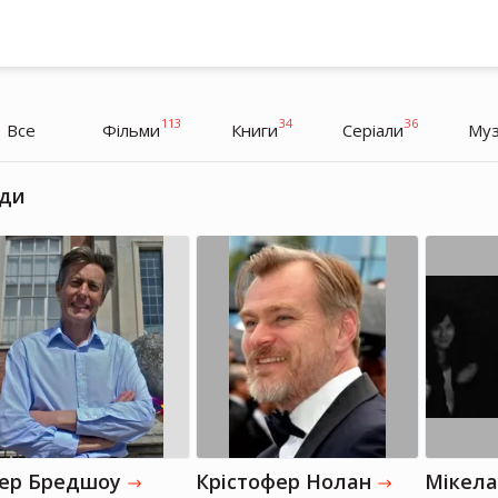
113
34
36
Все
Фільми
Книги
Серіали
Муз
ди
Олександр Роднянський
Олександр Роднянський
Режисер, Продюсер
Режисер, Продюсер
тер Бредшоу
Крістофер Нолан