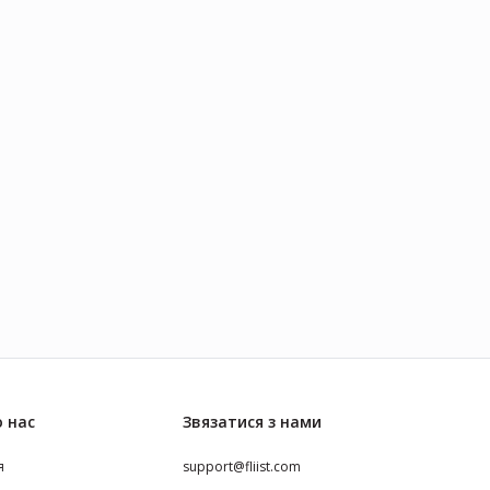
 нас
Звязатися з нами
я
support@fliist.com