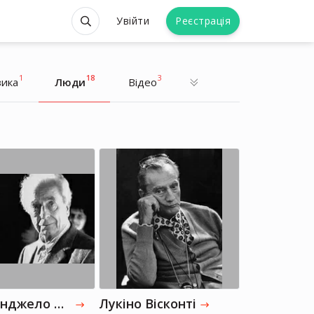
Увійти
Реєстрація
1
18
3
ика
Люди
Відео
Олександр Роднянський
Олександр Роднянський
Режисер, Продюсер
Режисер, Продюсер
Мікеланджело Антоніоні
Лукіно Вісконті