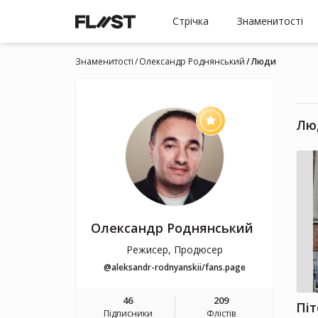
Стрічка
Знаменитості
Знаменитості
Олександр Роднянський
Люди
Лю
Олександр Роднянський
Режисер, Продюсер
@aleksandr-rodnyanskii/fans.page
46
209
Пі
Підписники
Флістів