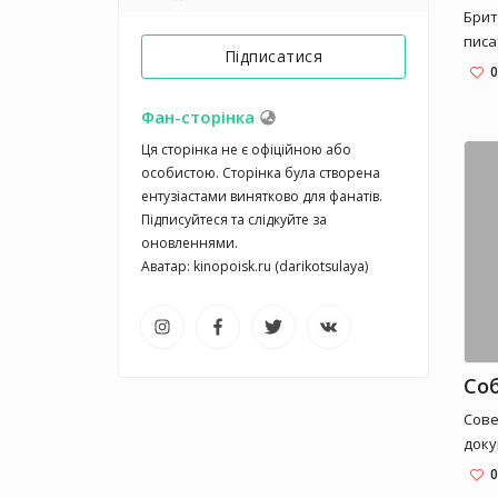
Брит
писа
Підписатися
сцен
0
вед
кине
Фан-сторінка
обоз
Ця сторінка не є офіційною або 
газе
особистою. Сторінка була створена 
ентузіастами винятково для фанатів. 
Підписуйтеся та слідкуйте за 
оновленнями.

Аватар: kinopoisk.ru (darikotsulaya)
Соб
Сове
доку
из с
0
«кие