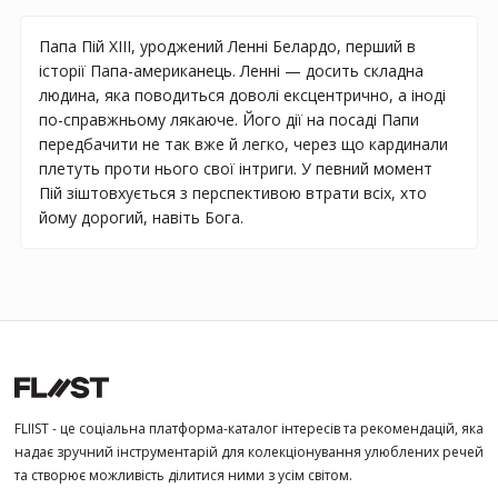
Папа Пій XIII, уроджений Ленні Белардо, перший в
історії Папа-американець. Ленні — досить складна
людина, яка поводиться доволі ексцентрично, а іноді
по-справжньому лякаюче. Його дії на посаді Папи
передбачити не так вже й легко, через що кардинали
плетуть проти нього свої інтриги. У певний момент
Пій зіштовхується з перспективою втрати всіх, хто
йому дорогий, навіть Бога.
FLIIST - це соціальна платформа-каталог інтересів та рекомендацій, яка
надає зручний інструментарій для колекціонування улюблених речей
та створює можливість ділитися ними з усім світом.