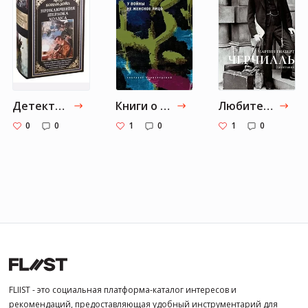
Детективы
Книги о войне
Любителям биографий
0
0
1
0
1
0
FLIIST - это социальная платформа-каталог интересов и
рекомендаций, предоставляющая удобный инструментарий для