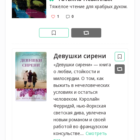
Тяжёлое чтение для храбрых духом.
1
0
Девушки сирени
«Девушки сирени» — книга
о любви, стойкости и
милосердии. О том, как
выжить в нечеловеческих
условиях и остаться
человеком. Кэролайн
Ферридэй, нью-йоркская
светская дива, увлечена
новым романом и своей
работой во французском
консульстве....
Смотреть