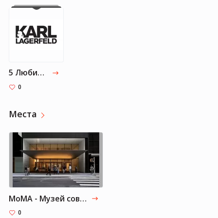
5 Любимых Брендов Одеколона
0
Места
MoMA - Музей современного искусства, Нью-Йорк
0