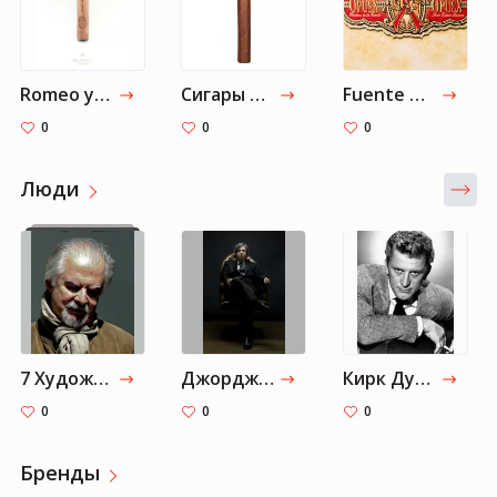
Romeo y Julieta Cedros Deluxe LCDH Edition
Сигары Partagas Aristocrats
Fuente Opus X Cigars
0
0
0
Люди
7 Художников из коллекции Сильвестра Сталлоне
Джордж Кондо
Кирк Дуглас
0
0
0
Бренды