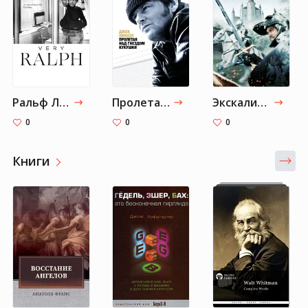
Ральф Лорен как он есть
Пролетая над гнездом кукушки
Экскалибур
0
0
0
Книги