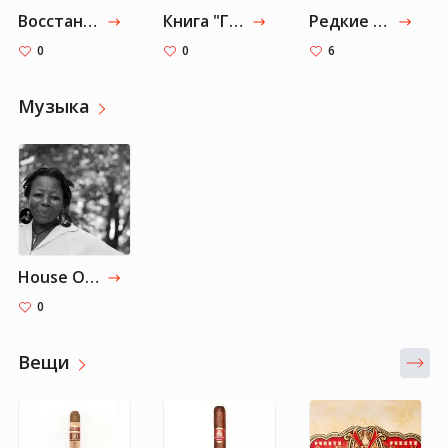
Восстание ангелов
Книга "Гедель, Эшер, Бах. Эта бесконечная гирлянда"
Редкие и коллекционные книги Сильвестра Сталлоне
0
0
6
Музыка
House Of La Touche
0
Вещи