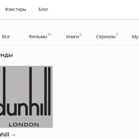
Флистеры
Блог
11
5
7
Все
Фильмы
Книги
Cериалы
Му
енды
Рами Малек
Актер
hill