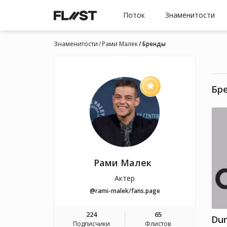
Поток
Знаменитости
Знаменитости
Рами Малек
Бренды
Бр
Рами Малек
Актер
@rami-malek/fans.page
224
65
Dun
Подписчики
Флистов