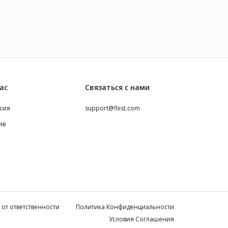
ас
Связаться с нами
сия
support@fliist.com
ив
 от ответственности
Политика Конфиденциальности
Условия Соглашения