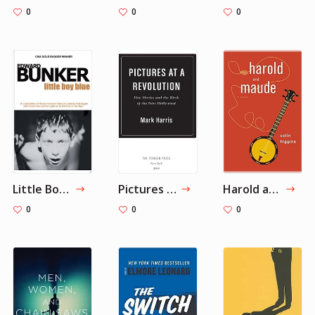
0
0
0
Little Boy Blue
Pictures at a Revolution
Harold and Maude
0
0
0