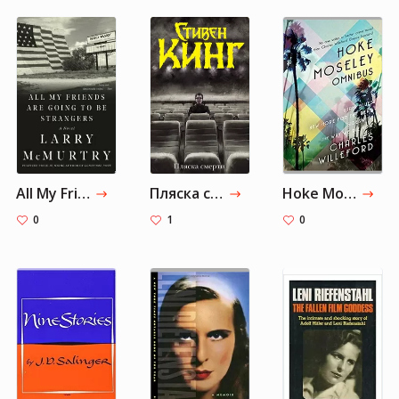
All My Friends Are Going to Be Strangers
Пляска смерти
Hoke Moseley Omnibus
0
1
0