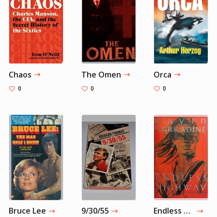
Chaos
The Omen
Orca
0
0
0
Bruce Lee
9/30/55
Endless Highway