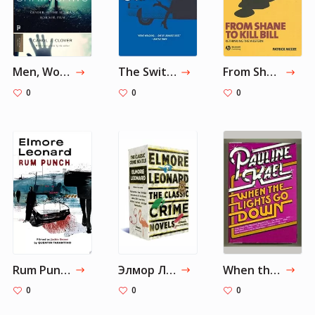
Men, Women, and Chain Saws
The Switch: A Novel
From Shane to Kill Bill
0
0
0
Rum Punch
Элмор Леонард (комплект из 7 книг)
When the lights go down
0
0
0