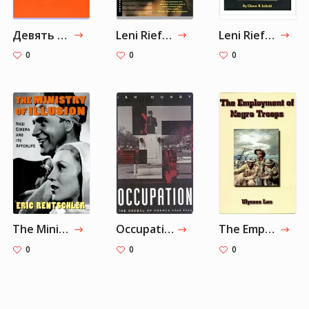
Девять рассказов
Leni Riefenstahl
Leni Riefenstahl
0
0
0
The Ministry of Illusion
Occupation: The Ordeal of France
The Employment of Negro Troops
0
0
0