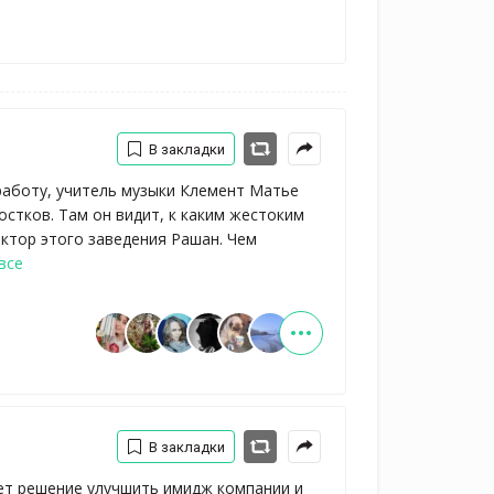
В закладки
работу, учитель музыки Клемент Матье
остков. Там он видит, к каким жестоким
ктор этого заведения Рашан. Чем
все
В закладки
ает решение улучшить имидж компании и