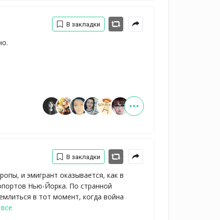
В закладки
но.
В закладки
опы, и эмигрант оказывается, как в
ропортов Нью-Йорка. По странной
емлиться в тот момент, когда война
 все