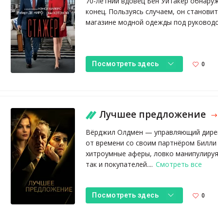
70-летний вдовец Бен Уитакер обнаруж
конец. Пользуясь случаем, он станови
магазине модной одежды под руковод
0
Посмотреть здесь
Лучшее предложение
Вёрджил Олдмен — управляющий дирек
от времени со своим партнёром Билли 
хитроумные аферы, ловко манипулируя
так и покупателей....
Смотреть все
0
Посмотреть здесь