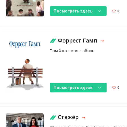
0
Посмотреть здесь
Форрест Гамп
Том Хэнкс моя любовь.
0
Посмотреть здесь
Стажёр