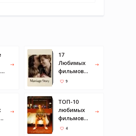
е
17
Любимых
а
фильмов
но
2019
9
ТОП-10
х
любимых
фильмов
Ивана
4
018
Урганта