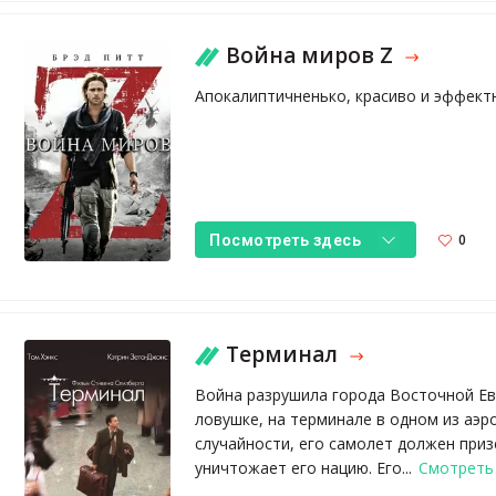
Война миров Z
Апокалиптичненько, красиво и эффект
0
Посмотреть здесь
Терминал
Война разрушила города Восточной Евр
ловушке, на терминале в одном из аэ
случайности, его самолет должен приз
уничтожает его нацию. Его...
Смотреть