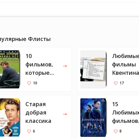
пулярные Флисты
10
Любимы
фильмов,
фильмы
которые
Квентин
нравятся
Таранти
10
17
Марку
Цукербергу
Старая
15
добрая
Любимы
классика
фильмов
Барака
6
8
Обамы 2