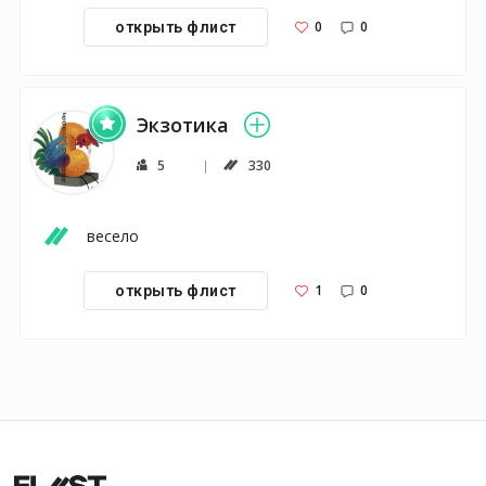
0
0
открыть флист
Экзотика
5
330
весело
1
0
открыть флист