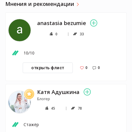
Мнения и рекомендации
anastasia bezumie
0
33
10/10
0
0
открыть флист
Катя Адушкина
Блогер
45
78
Стажёр