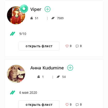
Viper
51
7589
9/10
0
0
открыть флист
Анна Kudumine
1
54
6 мая 2020
0
0
открыть флист