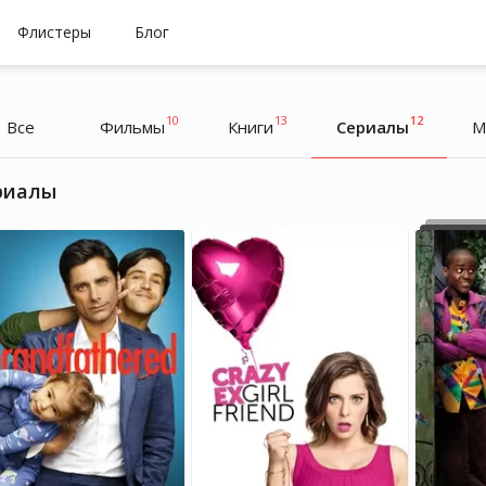
Флистеры
Блог
10
13
12
Все
Фильмы
Книги
Cериалы
М
риалы
Надя Дорофеева
Надя Дорофеева
Блогер, Музыкант, Дизайнер
Блогер, Музыкант, Дизайнер