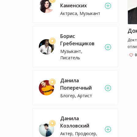
Каменских
Актриса, Музыкант
До
Борис
Докт
Гребенщиков
отли
Музыкант,
прон
0
Писатель
обще
удов
если
Данила
Он с
борь
Поперечный
а тр
Блогер, Артист
подч
ядов
Поро
Данила
назв
Козловский
бесч
Актер, Продюсер,
прек