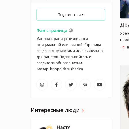
Подписаться
Фан страница
Убеж
Данная страница не является 
неож
официальной или личной. Страница 
что 
0
создана энтузиастами исключительно 
но е
для фанатов. Подписывайтесь и 
следите за обновлениями.

Интересные люди
Настя