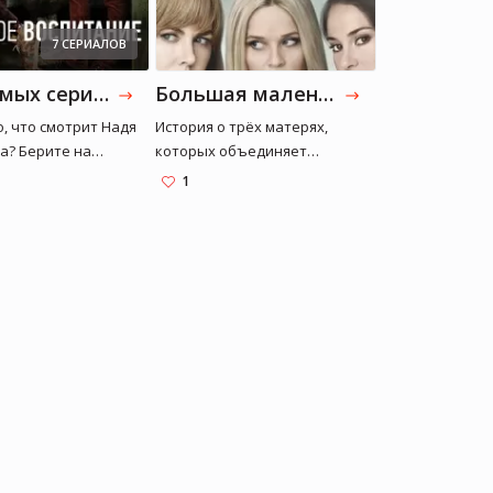
7 СЕРИАЛОВ
7 любимых сериалов Нади Дорофеевой
Большая маленькая ложь
, что смотрит Надя
История о трёх матерях,
а? Берите на
которых объединяет
подборку любимых
загадочное убийство,
1
певицы. Приятного
произошедшее на
!
родительском собрании
первоклассников