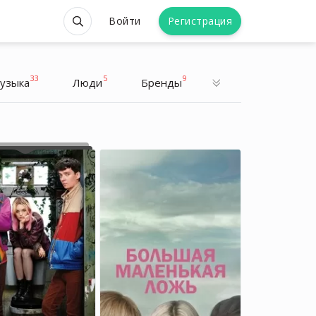
Войти
Регистрация
33
5
9
узыка
Люди
Бренды
Надя Дорофеева
Надя Дорофеева
Блогер, Музыкант, Дизайнер
Блогер, Музыкант, Дизайнер