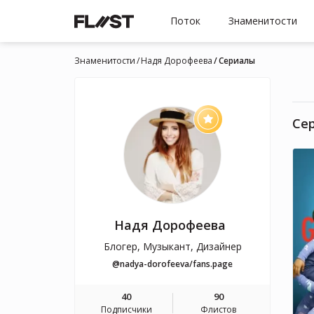
Поток
Знаменитости
Знаменитости
Надя Дорофеева
Cериалы
Cе
Надя Дорофеева
Блогер, Музыкант, Дизайнер
@nadya-dorofeeva/fans.page
40
90
Подписчики
Флистов