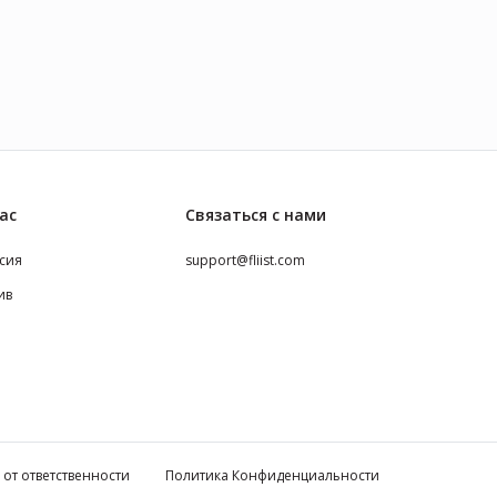
ас
Связаться с нами
сия
support@fliist.com
ив
 от ответственности
Политика Конфиденциальности