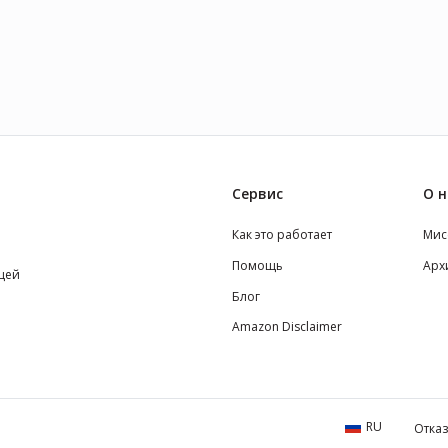
адающий нетипичным
способности…
 и безупречным
инктом, что снискало ему
окое уважение.
Сервис
О н
Как это работает
Мис
Помощь
Арх
щей
Блог
Amazon Disclaimer
RU
Отказ