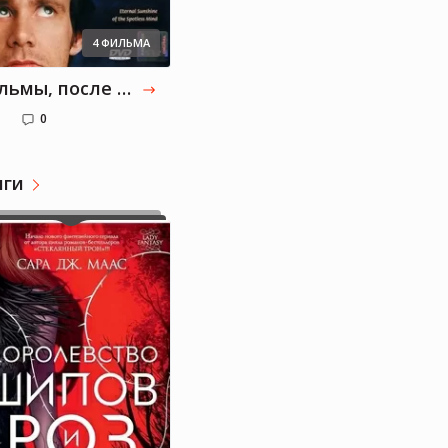
4 ФИЛЬМА
Фильмы, после которых хочется думать
0
иги
Мила Людмила