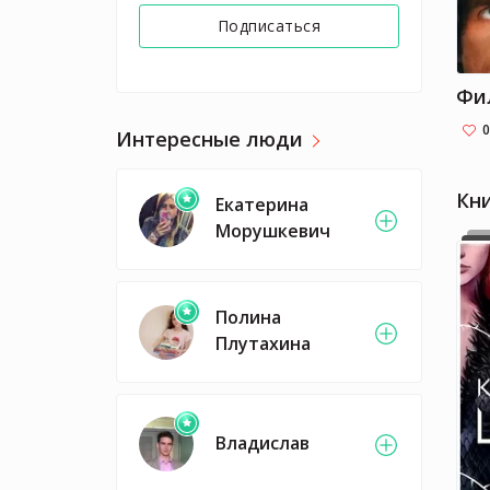
Подписаться
0
Интересные люди
Кн
Екатерина
Морушкевич
Полина
Плутахина
Владислав