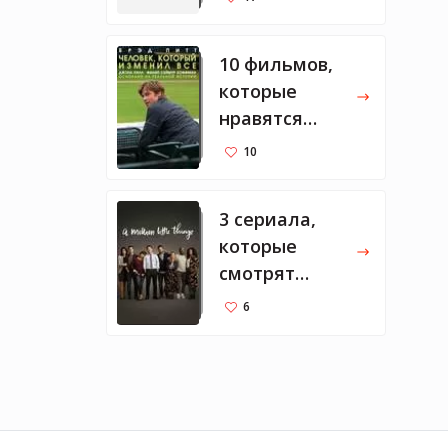
10 фильмов,
которые
нравятся
Марку
10
Цукербергу
3 сериала,
которые
смотрят
Мелинда и
6
Билл