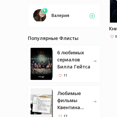
Валерия
0
Популярные Флисты
6 любимых
сериалов
Билла Гейтса
11
Любимые
фильмы
Квентина
Тарантино
17