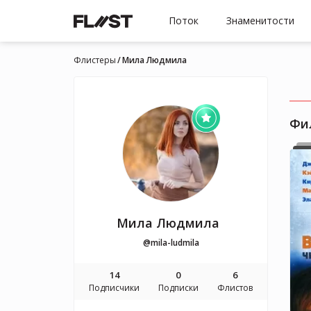
Поток
Знаменитости
Флистеры
Мила Людмила
Фи
Мила Людмила
@mila-ludmila
14
0
6
Подписчики
Подписки
Флистов