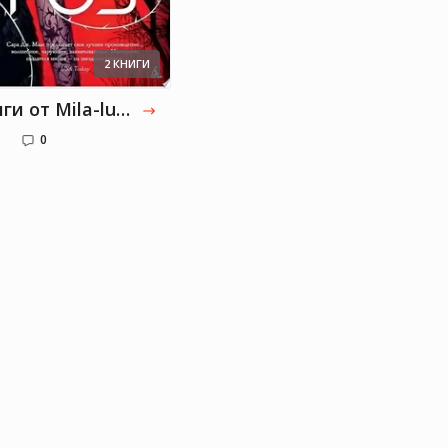
2 КНИГИ
Книги от Mila-ludmila: Часть 1
0