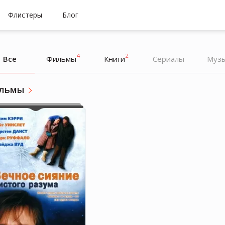
Флистеры
Блог
4
2
Все
Фильмы
Книги
Cериалы
Муз
льмы
Мила Людмила