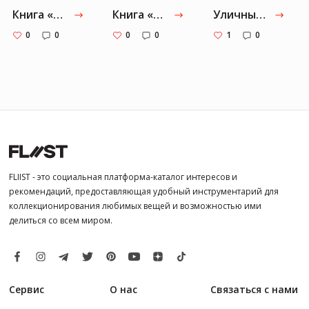
Книга «Шоу непокорных»
Книга «Шоу безликих»
Уличный кот по имени Боб. Как человек и кот обрели надежду на улицах Лондона
0
0
0
0
1
0
FLIIST - это социальная платформа-каталог интересов и
рекомендаций, предоставляющая удобный инструментарий для
коллекционирования любимых вещей и возможностью ими
делиться со всем миром.
Сервис
О нас
Связаться с нами