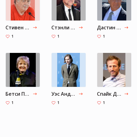
Стивен Фрирз
Стэнли Туччи
Дастин Хоффман
1
1
1
Бетси Парриш
Уэс Андерсон
Спайк Джонз
1
1
1