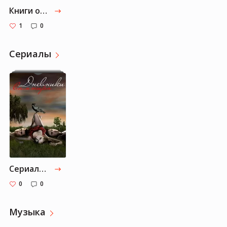
Книги от Margarita-nіkolayeva: Часть 1
1
0
Cериалы
Cериалы от Margaret-black: Часть 1
0
0
Музыка