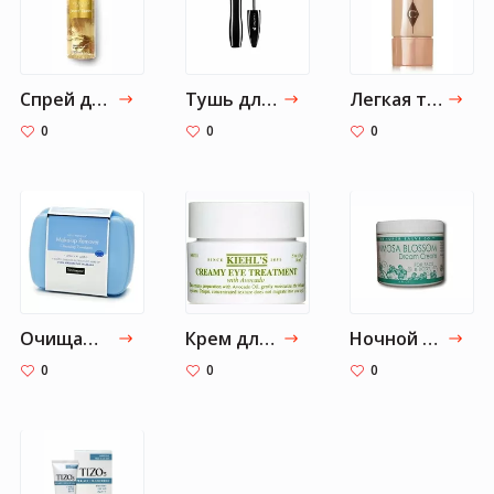
Спрей для тела Coconut Passion Victoria's Secret
Тушь для ресниц - Lancome Hypnose Drama
Легкая тональная основа Charlotte Tilbury
0
0
0
Очищающие салфетки для снятия макияжа Neutrogena
Крем для кожи вокруг глаз с авокадо Kiehl’s
Ночной крем для лица Super Salve, Dream Cream Mimosa Blossom
0
0
0