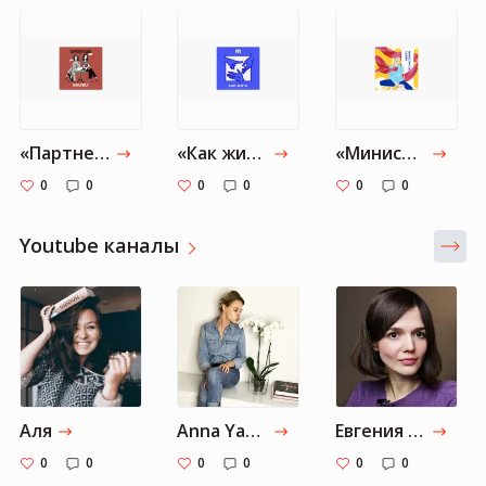
‎«Партнерский материал» в Apple Podcasts
‎«Как жить» в Apple Podcasts
‎«Министерство любви» в Apple Podcasts
0
0
0
0
0
0
Youtube каналы
Аля
Anna Yakimenko
Евгения Стрелецкая
0
0
0
0
0
0