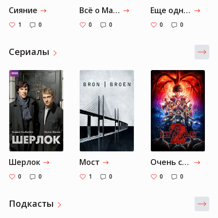
Сияние
Всё о Манюне (сборник)
Еще одна из рода Болейн
1
0
0
0
0
0
Cериалы
Шерлок
Мост
Очень странные дела
0
0
1
0
0
0
Подкасты