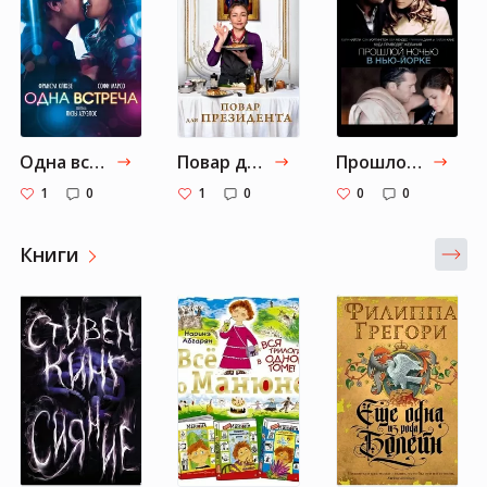
Одна встреча
Повар для президента
Прошлой ночью в Нью-Йорке
1
0
1
0
0
0
Книги