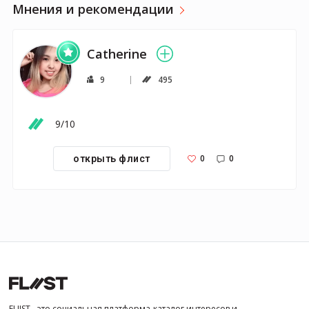
Мнения и рекомендации
Catherine
9
495
9/10
0
0
открыть флист
FLIIST - это социальная платформа-каталог интересов и